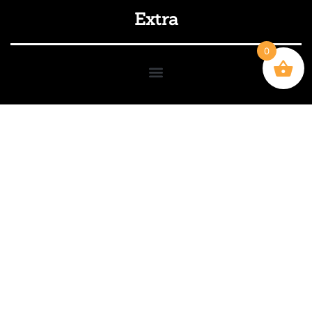
Extra
0
Mijn Account
Copyright © 2024. Kaasverzenden.nl is een
onderdeel van Verheijen Kaas